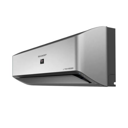
C24ZEE؟
اختيارك لهذا التكييف يعني الحصول على جهاز يجمع بين الابتكار، الكفاءة، والجودة.
إنه خيار مثالي لمن يبحثون عن راحة لا مثيل لها وتجربة تبريد فريدة. سواء كان
الاستخدام منزليًا أو تجاريًا، فإن هذا الجهاز يقدم أداءً موثوقًا وتصميمًا يدوم طويلاً.
إن تكييف 3 حصان بارد ديجيتال تورنيدو | TH-C24ZEE ليس مجرد جهاز تبريد، بل
هو استثمار في الراحة والرفاهية.
كفاءة التبريد في التكييف
تلعب كفاءة التبريد دورًا محوريًا في اختيار أجهزة التكييف، حيث تعكس قدرتها على
توفير بيئة مثالية بدرجات حرارة مريحة. عند الحديث عن الكفاءة، فإن تكييف 3
حصان بارد ديجيتال تورنيدو | TH-C24ZEE يعد من بين أفضل الأجهزة في السوق،
حيث يجمع بين التكنولوجيا الحديثة والأداء العالي.
تتميز أنظمة التبريد ذات الكفاءة العالية مثل تكييف 3 حصان بارد ديجيتال بقدرتها
على توزيع الهواء بشكل متساوٍ في جميع أرجاء الغرفة، مما يضمن تبريدًا سريعًا
وفعالًا حتى في الظروف المناخية القاسية. يعتمد هذا التكييف على تقنيات حديثة
تقلل من استهلاك الطاقة مع الحفاظ على أعلى درجات الأداء، مما يجعله اقتصاديًا
على المدى الطويل.
إحدى أبرز مزايا الكفاءة في هذا التكييف هي نظام التحكم الرقمي الذي يوفر مرونة