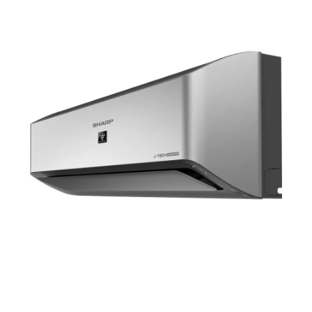
من التكييف بقدرته على توفير تدفئة متساوية ومريحة في المساحات المتوسطة.
يعمل الجهاز على تسريع عملية التسخين، مما يساعد على القضاء على البرودة
بسرعة وكفاءة.
علاوة على ذلك، يمتاز تكييف 1.5 حصان بارد ساخن ستاندر بتصميمه العصري الذي
يتناسب مع مختلف أنماط الديكور، مما يجعله إضافة جمالية للمساحات. كما أن
استخدامه كجهاز تسخين يساهم في تقليل فواتير الطاقة، بفضل كفاءته في
استهلاك الطاقة.
بإجمال، يجسد تكييف 1.5 حصان بارد ساخن ستاندر التوازن بين الأداء المتفوق
والتصميم الأنيق، مما يجعله استثمارًا مثاليًا لمن يسعى لتوفير الراحة في منزله
طوال العام.
رمز المنتج:
AY-A12YSE
التصنيف:
تكييفات 1.5 حصان
الوسم:
تكييف 1.5 حصان بارد ساخن ستاندر | AY-A12YSE
منتجات ذات صلة